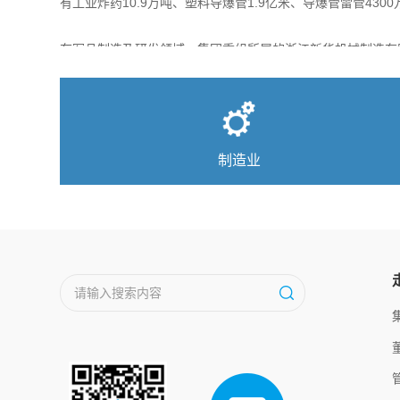
有工业炸药10.9万吨、塑料导爆管1.9亿米、导爆管雷管430
在军品制造及研发领域，集团重组所属的浙江新华机械制造有
械制造有限公司等三家军工企业，成立浙江省军工集团，开展
为国防事业做出积极贡献。
制造服务业
现代教育
在高端装备制造领域，集团组建浙江华瑞航空制造有限公司，
浙江省机电设计研究院有限公司集科研开发、技术服务和产品
浙江省职教集团是集学历教育、职业培训、科研开发、技术服
制造业
机结构部件组装、飞机技术服务、售后服务和飞机零配件维修
19个专业实验室，2个省级重点实验室，以专有、特有技术
业教育集团，拥有浙江省万里教育集团（浙江万里学院、宁波
水泵电机、金属成形、低压电器、环保、厌氧胶等领域专业技
经济职业技术学院、浙江省机电技师学院、浙江建设技师学院等
在零部件制造及研发领域，拥有绞盘、液压油缸、风机主轴、
具有雄厚实力，为国家强制认证指定检测机构、国家工业产品
区域经济和社会转型升级为导向，以促进优质就业和服务创新
实验室，德国TUV莱茵CB实验室，处于国内同类专业实验室
创新体制机制建设、构建产教融合平台为手段，推动校企合作
字公路等新领域。
势，服务我省“两个高水平”建设。
集团公司贸易分公司、浙江省机械设备进出口有限责任公司、
业，主要包括成套设备、机电产品、矿产品、高新科技产品的
浙江浙商金融服务有限公司，立足产业链，服务供应链，以客
稳健、系统的供应链金融服务。