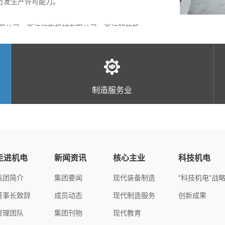
0万发生产许可能力。
限公司、浙江红旗机械有限公司、浙江解放机
枪械、枪弹、工程兵武器装备的研发与生产，
致力于提供飞机金属及复合材料零件制造、飞
检测为一体，以产业化、工程化为两翼，建有
务、成果转移转化、创业孵化等功能于一体职
制造服务业
服务。
为引领，完成了多项国家和省级重大科研项目。在
诺丁汉大学）、浙江机电职业技术学院、浙江
术能力处于行业先进水平；机电产品检测领域
院校，56000多名在校生。集团坚持以服务
多路阀等主导产品。
生产许可证检测机构，中国质量认证中心签约
驱动为根本，以提高人才培养质量为目标，以
前列；同时，积极拓展轨道交通、智能交通、数
育人、合作发展，发挥职业教育联盟的综合优
走进机电
新闻资讯
核心主业
科技机电
浙江省工业矿产对外贸易有限公司等贸易企
集团简介
集团要闻
现代装备制造
"科技机电"战
国内外贸易及相关服务。
董事长致辞
成员动态
现代制造服务
创新成果
户为中心，推进业务创新，为企业提供专业、
管理团队
集团刊物
现代教育