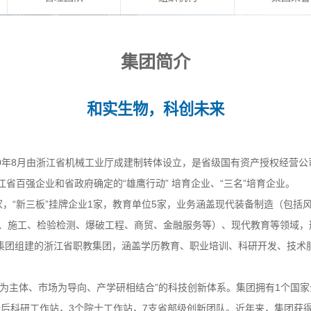
集团简介
和实生物，科创未来
00年8月由浙江省机械工业厅成建制转体设立，是省级国有资产授权经营公
江省百强企业和省政府确定的
“雄鹰行动” 培育企业、
“
三名
”培育企业
。
家，“新三板”挂牌企业1家，教育单位5家，
业务涵盖现代装备制造（包括
、施工、检验检测、爆破工程、商贸、金融服务等）、现代教育等领域，
托集团组建的浙江省职教集团，涵盖学历教育、职业培训、科研开发、技术
企业为主体、市场为导向、产学研相结合”的科技创新体系。集团拥有1个国
士后科研工作站，
3个院士工作站，7支省部级创新团队。近年来，集团获得