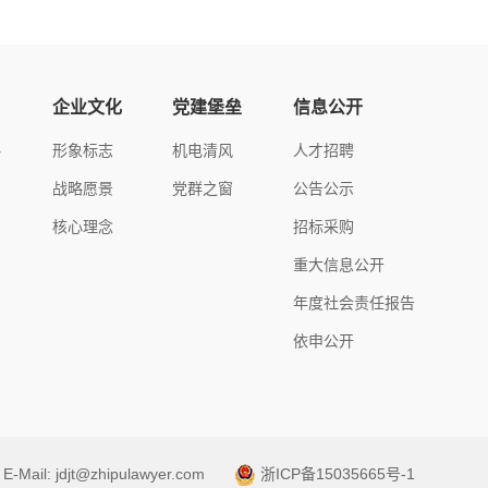
企业文化
党建堡垒
信息公开
略
形象标志
机电清风
人才招聘
战略愿景
党群之窗
公告公示
核心理念
招标采购
重大信息公开
年度社会责任报告
依申公开
E-Mail: jdjt@zhipulawyer.com
浙ICP备15035665号-1