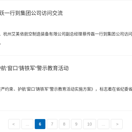
跃一行到集团公司访问交流
跃、杭州艾美依航空制造装备有限公司副总经理蔡传磊一行到集团公司访
。
航‘窗口’铸铁军”警示教育活动
严约束、护航‘窗口’铸铁军”警示教育活动实施方案》，标志着在省纪委
<
...
6
7
8
9
10
...
>