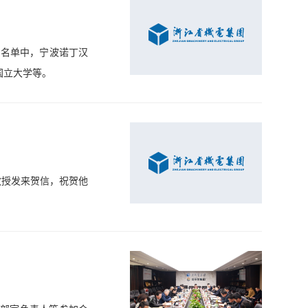
a)入围名单中，宁波诺丁汉
国立大学等。
郑紫微教授发来贺信，祝贺他