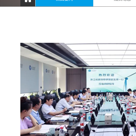
处长华
机电职
学校党